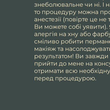
знеболювальне чи ні. І н
то процедуру можна пр
анестезії (повірте це не 
Ви можете собі уявити).
алергія на хну або фарбу
сміливо робити перман
макіяж та насолоджуват
результатом! Ви завжди
прийти до мене на конс
отримати всю необхідн
перед процедурою.