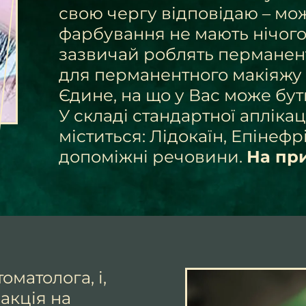
свою чергу відповідаю – м
фарбування не мають нічого с
зазвичай роблять перманен
для перманентного макіяжу 
Єдине, на що у Вас може бути
У складі стандартної аплікац
міститься: Лідокаїн, Епінефрін
допоміжні речовини.
На при
оматолога, і,
еакція на