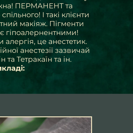
ожна! ПЕРМАНЕНТ та
пільного! І такі клієнти
тний макіяж. Пігменти
є гіпоалернентними!
 алергія, це анестетик.
ійної анестезії зазвичай
 та Тетракаїн та ін.
кладі: