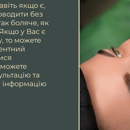
авіть якщо є,
оводити без
так боляче, як
 Якщо у Вас є
, то можете
ентний
ися
 можете
ультацію та
у інформацію